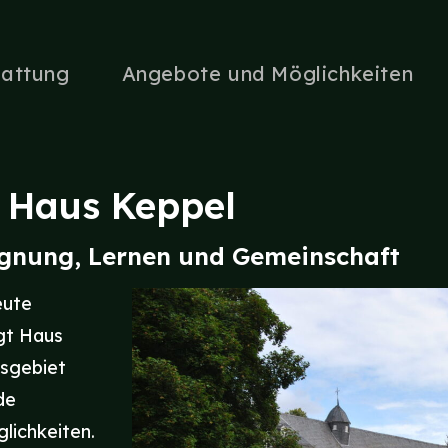
tattung
Angebote und Möglichkeiten
Haus Keppel
egnung, Lernen und Gemeinschaft
eute
egt Haus
isgebiet
de
lichkeiten.