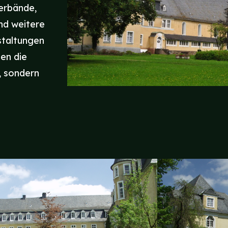
Verbände,
nd weitere
staltungen
en die
, sondern