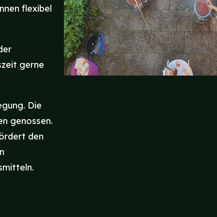
nen flexibel
der
zeit gerne
legung. Die
ien genossen.
fördert den
n
mitteln.